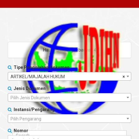
Hasil pencarian sebanyak
4
Tipe Pengolahan Dokumen
ARTIKEL/MAJALAH HUKUM
×
Jenis Dokumen
Pilih Jenis Dokumen
Instansi/Pengarang
Pilih Pengarang
Nomor