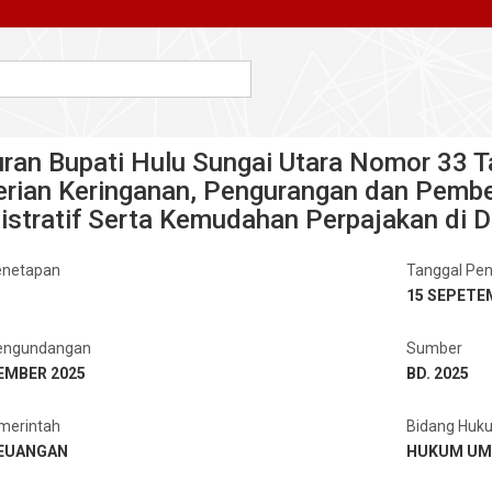
uran Bupati Hulu Sungai Utara Nomor 33 T
rian Keringanan, Pengurangan dan Pembe
istratif Serta Kemudahan Perpajakan di 
enetapan
Tanggal Pe
15 SEPETE
engundangan
Sumber
EMBER 2025
BD. 2025
merintah
Bidang Huk
KEUANGAN
HUKUM U