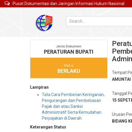
Pusat Dokumentasi dan Jaringan Informasi Hukum Nasional
Perat
Jenis Dokumen
Pembe
PERATURAN BUPATI
Admin
Status
BERLAKU
Tempat P
AMUNTAI
Lampiran
Tanggal P
Tata Cara Pemberian Keringanan,
15 SEPET
Pengurangan dan Pembebasan
Pajak dan atau Sanksi
Administratif Serta Kemudahan
Urusan Pe
Perpajakan di Daerah
BIDANG 
Keterangan Status