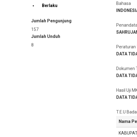
Bahasa
Berlaku
INDONESI
Jumlah Pengunjung
Penandat
157
SAHRUJA
Jumlah Unduh
8
Peraturan 
DATA TID
Dokumen T
DATA TID
Hasil Uji M
DATA TID
T.E.U Bada
Nama Pe
KABUPAT