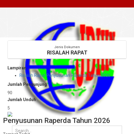
Jenis Dokumen
RISALAH RAPAT
Lampiran
Risalah Rapat Penyusunan Raperda Tahun 2026
Jumlah Pengunjung
90
Jumlah Unduh
5
Penyusunan Raperda Tahun 2026