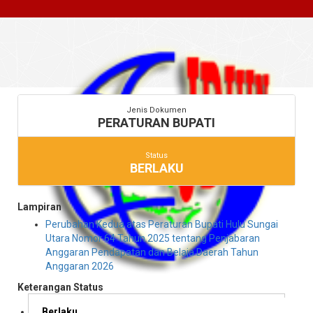
Jenis Dokumen
PERATURAN BUPATI
Status
BERLAKU
Lampiran
Perubahan Kedua atas Peraturan Bupati Hulu Sungai
Utara Nomor 64 Tahun 2025 tentang Penjabaran
Anggaran Pendapatan dan Belaja Daerah Tahun
Anggaran 2026
Keterangan Status
Berlaku