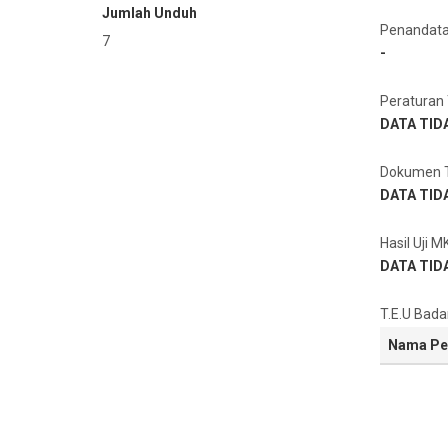
Jumlah Unduh
Penandat
7
-
Peraturan 
DATA TID
Dokumen T
DATA TID
Hasil Uji M
DATA TID
T.E.U Bada
Nama Pe