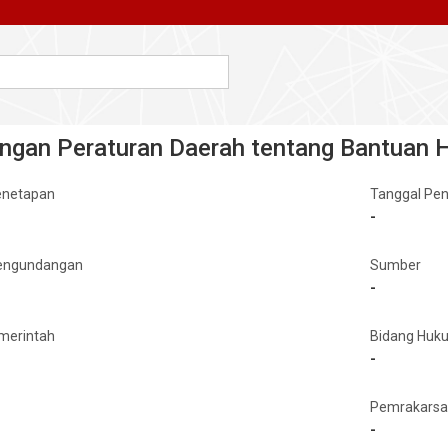
ngan Peraturan Daerah tentang Bantuan 
enetapan
Tanggal Pe
-
engundangan
Sumber
-
merintah
Bidang Huk
-
Pemrakars
-