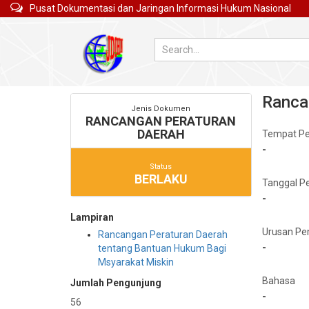
Pusat Dokumentasi dan Jaringan Informasi Hukum Nasional
Ranca
Jenis Dokumen
RANCANGAN PERATURAN
DAERAH
Tempat P
-
Status
BERLAKU
Tanggal P
-
Lampiran
Urusan Pe
Rancangan Peraturan Daerah
-
tentang Bantuan Hukum Bagi
Msyarakat Miskin
Bahasa
Jumlah Pengunjung
-
56