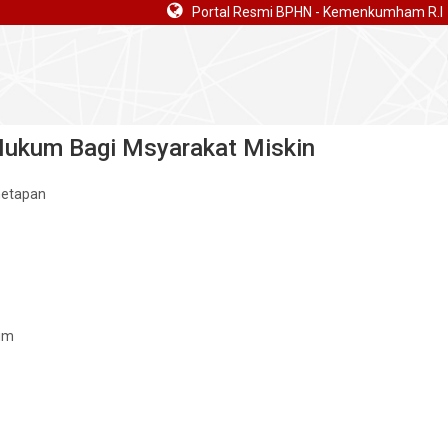
Portal Resmi BPHN - Kemenkumham R.I
Hukum Bagi Msyarakat Miskin
netapan
um
a