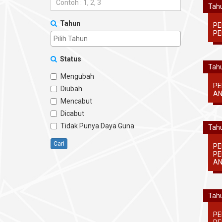
Tahu
Tahun
PE
PE
Status
Tahu
Mengubah
PE
Diubah
AN
Mencabut
Dicabut
Tidak Punya Daya Guna
Tahu
Cari
PE
PE
AN
Tahu
PE