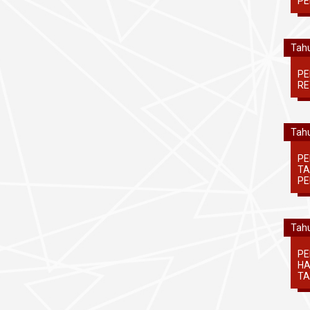
PE
Tahu
PE
RE
Tahu
PE
TA
PE
Tahu
PE
HA
TA