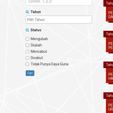
Tahu
Tahun
PE
DA
Status
Tahu
Mengubah
PE
Diubah
PE
Mencabut
Dicabut
Tidak Punya Daya Guna
Tahu
Cari
PE
HA
Tahu
PE
UR