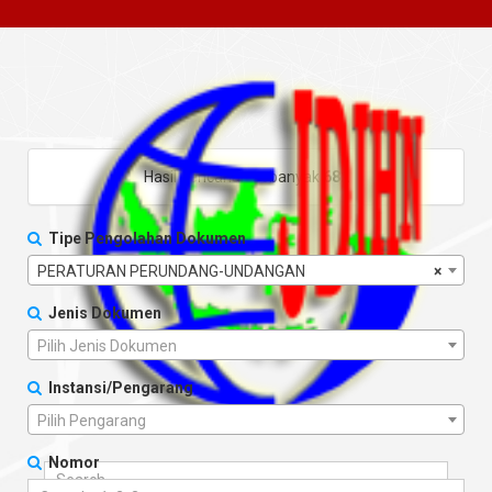
Hasil pencarian sebanyak
682
Tipe Pengolahan Dokumen
PERATURAN PERUNDANG-UNDANGAN
×
Jenis Dokumen
Pilih Jenis Dokumen
Instansi/Pengarang
Pilih Pengarang
Nomor