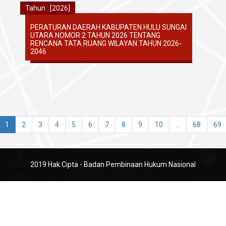
Tahun : [2026]
PERATURAN DAERAH KABUPATEN HULU SUNGAI
UTARA NOMOR 2 TAHUN 2026 TENTANG
RENCANA TATA RUANG WILAYAN TAHUN 2026-
2046
1
2
3
4
5
6
7
8
9
10
...
68
69
2019 Hak Cipta - Badan Pembinaan Hukum Nasional