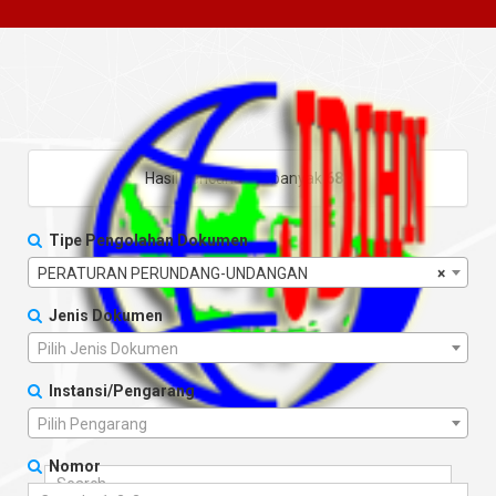
Hasil pencarian sebanyak
682
Tipe Pengolahan Dokumen
PERATURAN PERUNDANG-UNDANGAN
×
Jenis Dokumen
Pilih Jenis Dokumen
Instansi/Pengarang
Pilih Pengarang
Nomor