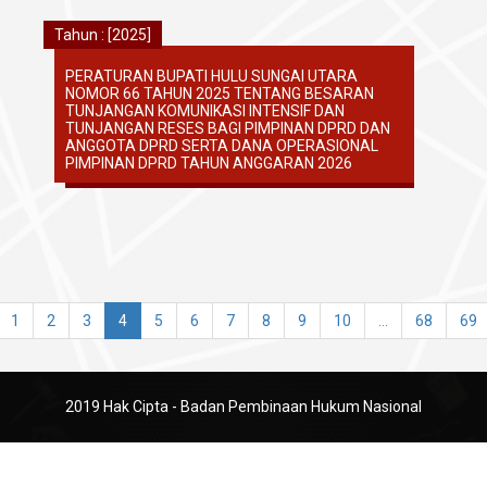
Tahun : [2025]
PERATURAN BUPATI HULU SUNGAI UTARA
NOMOR 66 TAHUN 2025 TENTANG BESARAN
TUNJANGAN KOMUNIKASI INTENSIF DAN
TUNJANGAN RESES BAGI PIMPINAN DPRD DAN
ANGGOTA DPRD SERTA DANA OPERASIONAL
PIMPINAN DPRD TAHUN ANGGARAN 2026
1
2
3
4
5
6
7
8
9
10
...
68
69
2019 Hak Cipta - Badan Pembinaan Hukum Nasional