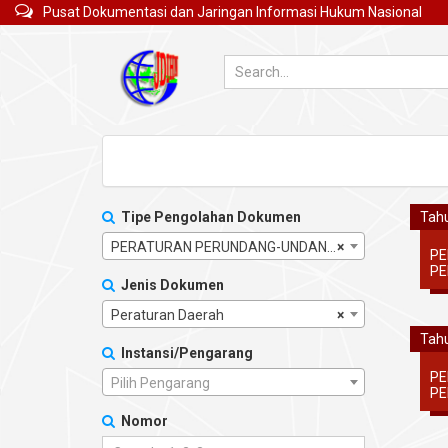
Pusat Dokumentasi dan Jaringan Informasi Hukum Nasional
Tipe Pengolahan Dokumen
Tahu
PERATURAN PERUNDANG-UNDANGAN
×
PE
PE
Jenis Dokumen
Peraturan Daerah
×
Tahu
Instansi/Pengarang
PE
Pilih Pengarang
PE
Nomor