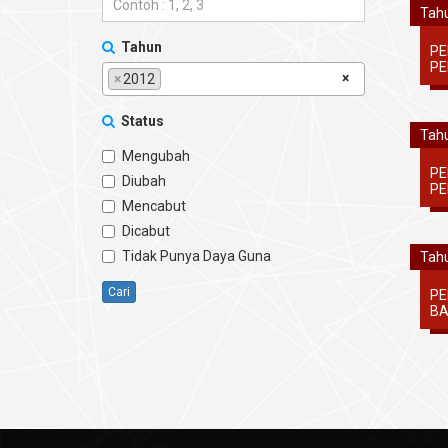
Tahu
Tahun
PE
PE
×
×
2012
Status
Tahu
Mengubah
PE
Diubah
PE
Mencabut
Dicabut
Tidak Punya Daya Guna
Tahu
Cari
PE
BA