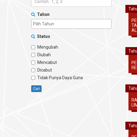
Tahu
Tahun
PE
TA
AL
Status
Mengubah
Tahu
Diubah
Mencabut
PE
RE
Dicabut
Tidak Punya Daya Guna
Tahu
Cari
RA
LI
Tahu