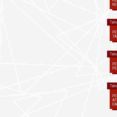
PE
KE
Tahu
PE
TA
Tahu
PE
PE
Tahu
PE
AT
DA