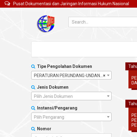
Pusat Dokumentasi dan Jaringan Informasi Hukum Nasional
Tipe Pengolahan Dokumen
Tahu
PERATURAN PERUNDANG-UNDANGAN
×
PE
DA
Jenis Dokumen
Pilih Jenis Dokumen
Tahu
Instansi/Pengarang
PE
Pilih Pengarang
PE
PE
Nomor