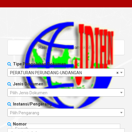
Hasil pencarian sebanyak
682
Tipe Pengolahan Dokumen
PERATURAN PERUNDANG-UNDANGAN
×
Jenis Dokumen
Pilih Jenis Dokumen
Instansi/Pengarang
Pilih Pengarang
Nomor