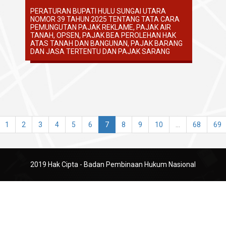
PERATURAN BUPATI HULU SUNGAI UTARA
NOMOR 39 TAHUN 2025 TENTANG TATA CARA
PEMUNGUTAN PAJAK REKLAME, PAJAK AIR
TANAH, OPSEN, PAJAK BEA PEROLEHAN HAK
ATAS TANAH DAN BANGUNAN, PAJAK BARANG
DAN JASA TERTENTU DAN PAJAK SARANG
1
2
3
4
5
6
7
8
9
10
...
68
69
2019 Hak Cipta - Badan Pembinaan Hukum Nasional