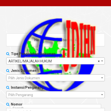
Hasil pencarian sebanyak
4
Tipe Pengolahan Dokumen
ARTIKEL/MAJALAH HUKUM
×
Jenis Dokumen
Pilih Jenis Dokumen
Instansi/Pengarang
Pilih Pengarang
Nomor