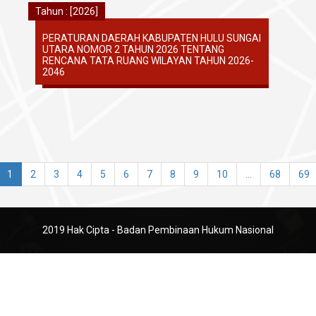
Tahun : [2026]
PERATURAN DAERAH KABUPATEN HULU SUNGAI
UTARA NOMOR 2 TAHUN 2026 TENTANG
RENCANA TATA RUANG WILAYAN TAHUN 2026-
2046
1
2
3
4
5
6
7
8
9
10
...
68
69
2019 Hak Cipta - Badan Pembinaan Hukum Nasional