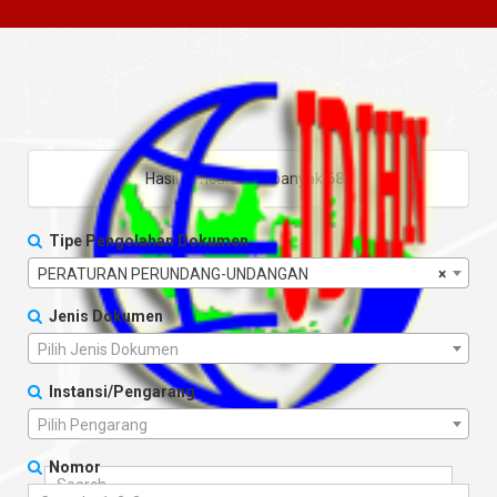
Hasil pencarian sebanyak
682
Tipe Pengolahan Dokumen
PERATURAN PERUNDANG-UNDANGAN
×
Jenis Dokumen
Pilih Jenis Dokumen
Instansi/Pengarang
Pilih Pengarang
Nomor