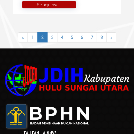
Selanjutnya...
«
1
2
3
4
5
6
7
8
»
TAUTAN LAINNYA